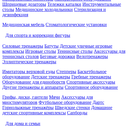
Шприцевые дозаторы
Тележки каталки
Инструментальные
столы
Медицинские холодильники
Стерилизация и
дезинфекция
Медицинская мебель
Стоматологические установки
Для спорта и коррекции фигуры
Силовые тренажеры
Батуты
Детские уличные игровые
комплексы
Игровые столы
Теннисные столы
Аксессуары для
теннисных столов
Беговые дорожки
Велотренажеры
Эллиптические тренажеры
Имитаторы верховой езды
Степперы
Баскетбольное
оборудование
Детские тренажеры
Гребные тренажеры
Оборудование для единоборств
Спортивные аксессуары
Другие тренажеры и аппараты
Спортивное оборудование
Грифы, диски, гантели
Мячи
Аксессуары для
миостимуляторов
Футбольное оборудование
Дартс
Горнолыжные тренажёры
Шведские стенки
Домашние
детские спортивные комплексы
Сапборды
Для дома и семьи