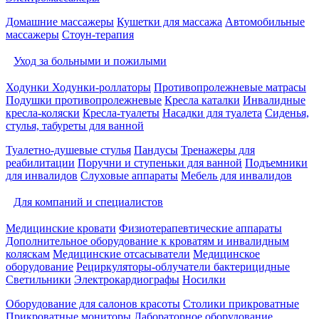
Домашние массажеры
Кушетки для массажа
Автомобильные
массажеры
Стоун-терапия
Уход за больными и пожилыми
Ходунки
Ходунки-роллаторы
Противопролежневые матрасы
Подушки противопролежневые
Кресла каталки
Инвалидные
кресла-коляски
Кресла-туалеты
Насадки для туалета
Сиденья,
стулья, табуреты для ванной
Туалетно-душевые стулья
Пандусы
Тренажеры для
реабилитации
Поручни и ступеньки для ванной
Подъемники
для инвалидов
Слуховые аппараты
Мебель для инвалидов
Для компаний и специалистов
Медицинские кровати
Физиотерапевтические аппараты
Дополнительное оборудование к кроватям и инвалидным
коляскам
Медицинские отсасыватели
Медицинское
оборудование
Рециркуляторы-облучатели бактерицидные
Светильники
Электрокардиографы
Носилки
Оборудование для салонов красоты
Столики прикроватные
Прикроватные мониторы
Лабораторное оборудование