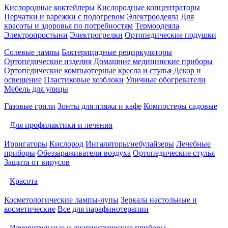
Кислородные коктейлеры
Кислородные концентраторы
Перчатки и варежки с подогревом
Электроодеяла
Для
красоты и здоровья по потребностям
Термоодеяла
Электропростыни
Электрогрелки
Ортопедические подушки
Солевые лампы
Бактерицидные рециркуляторы
Ортопедические изделия
Домашние медицинские приборы
Ортопедические компьютерные кресла и стулья
Декор и
освещение
Пластиковые хозблоки
Уличные обогреватели
Мебель для улицы
Газовые грили
Зонты для пляжа и кафе
Компостеры садовые
Для профилактики и лечения
Ирригаторы
Кислород
Ингаляторы/небулайзеры
Лечебные
приборы
Обеззараживатели воздуха
Ортопедические стулья
Защита от вирусов
Красота
Косметологические лампы-лупы
Зеркала настольные и
косметические
Все для парафинотерапии
Измерительные и диагностические приборы