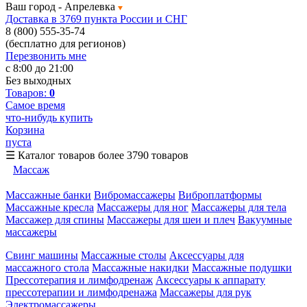
Ваш город -
Апрелевка
Доставка в 3769 пункта России и СНГ
8 (800) 555-35-74
(бесплатно для регионов)
Перезвонить мне
с 8:00 до 21:00
Без выходных
Товаров:
0
Самое время
что-нибудь купить
Корзина
пуста
☰
Каталог товаров
более 3790 товаров
Массаж
Массажные банки
Вибромассажеры
Виброплатформы
Массажные кресла
Массажеры для ног
Массажеры для тела
Массажер для спины
Массажеры для шеи и плеч
Вакуумные
массажеры
Свинг машины
Массажные столы
Аксессуары для
массажного стола
Массажные накидки
Массажные подушки
Прессотерапия и лимфодренаж
Аксессуары к аппарату
прессотерапии и лимфодренажа
Массажеры для рук
Электромассажеры