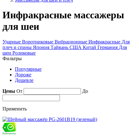
Инфракрасные массажеры
для шеи
Ударные
Воротниковые
Вибрационные
Инфракрасные
Для
плеч и спины
Япония
Тайвань
США
Китай
Германия
Для
шеи
Роликовые
Фильтры
Популярные
Дороже
Дешевле
Цены
От
До
Применить