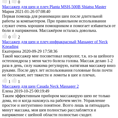
1
0
Массажер для шеи и плеч Planta MSH-500B Shiatsu Master
Мария
2021-01-26 07:08:40
Первая помощь для реанимации шеи после длительной
работы за компьютером. При правильном использовании
служит очень хорошим помощником и помогает избавиться от
боли и напряжения. Массажёром осталась довольна.
0
2
Массажер для шеи и плеч инфракрасный Massager of Neck
Kneading
Екатерина
2020-09-29 17:58:36
Такой массажер мне посоветовал невролог, т.к. из-за шейного
остеохондроза у меня часто болела голова. Массаж делаю 1-2
раза в день, силу нажима регулирую, натягивая массажер вниз
руками. После двух лет использования головные боли почти
не беспокоят, нет тяжести и ломоты в шее и плечах.
1
1
Массажер для шеи Casada Neck Massager 2
Елена
2019-10-25 00:19:49
Таким эффективным прибором массажирую шею не только
дома, но и когда нахожусь на рабочем месте. Управление
простое и интуитивно понятное. Всего лишь за пятнадцать
минут массажа, моя шея полностью расслабляется и
напряжение с шейной области полностью сходит.