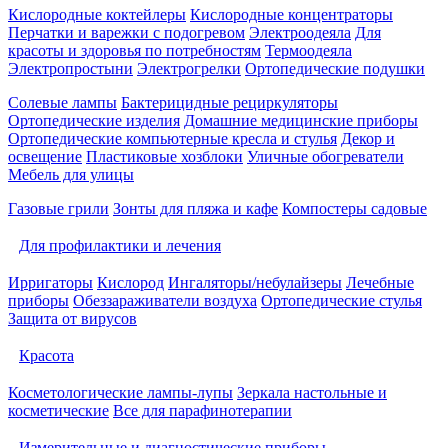
Кислородные коктейлеры
Кислородные концентраторы
Перчатки и варежки с подогревом
Электроодеяла
Для
красоты и здоровья по потребностям
Термоодеяла
Электропростыни
Электрогрелки
Ортопедические подушки
Солевые лампы
Бактерицидные рециркуляторы
Ортопедические изделия
Домашние медицинские приборы
Ортопедические компьютерные кресла и стулья
Декор и
освещение
Пластиковые хозблоки
Уличные обогреватели
Мебель для улицы
Газовые грили
Зонты для пляжа и кафе
Компостеры садовые
Для профилактики и лечения
Ирригаторы
Кислород
Ингаляторы/небулайзеры
Лечебные
приборы
Обеззараживатели воздуха
Ортопедические стулья
Защита от вирусов
Красота
Косметологические лампы-лупы
Зеркала настольные и
косметические
Все для парафинотерапии
Измерительные и диагностические приборы