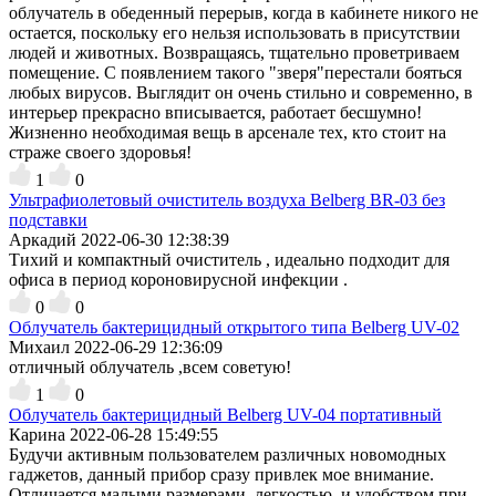
облучатель в обеденный перерыв, когда в кабинете никого не
остается, поскольку его нельзя использовать в присутствии
людей и животных. Возвращаясь, тщательно проветриваем
помещение. С появлением такого "зверя"перестали бояться
любых вирусов. Выглядит он очень стильно и современно, в
интерьер прекрасно вписывается, работает бесшумно!
Жизненно необходимая вещь в арсенале тех, кто стоит на
страже своего здоровья!
1
0
Ультрафиолетовый очиститель воздуха Belberg BR-03 без
подставки
Аркадий
2022-06-30 12:38:39
Тихий и компактный очиститель , идеально подходит для
офиса в период короновирусной инфекции .
0
0
Облучатель бактерицидный открытого типа Belberg UV-02
Михаил
2022-06-29 12:36:09
отличный облучатель ,всем советую!
1
0
Облучатель бактерицидный Belberg UV-04 портативный
Карина
2022-06-28 15:49:55
Будучи активным пользователем различных новомодных
гаджетов, данный прибор сразу привлек мое внимание.
Отличается малыми размерами, легкостью, и удобством при