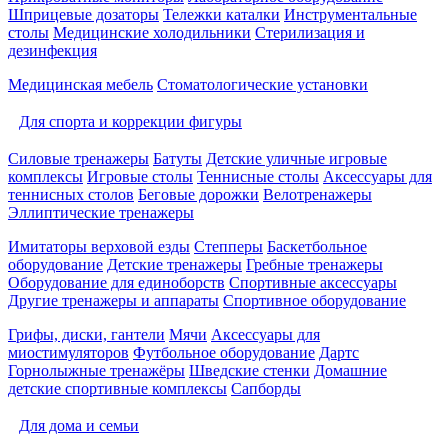
Шприцевые дозаторы
Тележки каталки
Инструментальные
столы
Медицинские холодильники
Стерилизация и
дезинфекция
Медицинская мебель
Стоматологические установки
Для спорта и коррекции фигуры
Силовые тренажеры
Батуты
Детские уличные игровые
комплексы
Игровые столы
Теннисные столы
Аксессуары для
теннисных столов
Беговые дорожки
Велотренажеры
Эллиптические тренажеры
Имитаторы верховой езды
Степперы
Баскетбольное
оборудование
Детские тренажеры
Гребные тренажеры
Оборудование для единоборств
Спортивные аксессуары
Другие тренажеры и аппараты
Спортивное оборудование
Грифы, диски, гантели
Мячи
Аксессуары для
миостимуляторов
Футбольное оборудование
Дартс
Горнолыжные тренажёры
Шведские стенки
Домашние
детские спортивные комплексы
Сапборды
Для дома и семьи