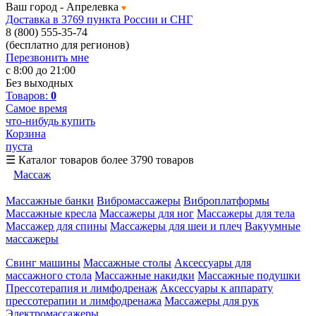
Ваш город -
Апрелевка
Доставка в 3769 пункта России и СНГ
8 (800) 555-35-74
(бесплатно для регионов)
Перезвонить мне
с 8:00 до 21:00
Без выходных
Товаров:
0
Самое время
что-нибудь купить
Корзина
пуста
☰
Каталог товаров
более 3790 товаров
Массаж
Массажные банки
Вибромассажеры
Виброплатформы
Массажные кресла
Массажеры для ног
Массажеры для тела
Массажер для спины
Массажеры для шеи и плеч
Вакуумные
массажеры
Свинг машины
Массажные столы
Аксессуары для
массажного стола
Массажные накидки
Массажные подушки
Прессотерапия и лимфодренаж
Аксессуары к аппарату
прессотерапии и лимфодренажа
Массажеры для рук
Электромассажеры