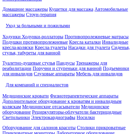
Домашние массажеры
Кушетки для массажа
Автомобильные
массажеры
Стоун-терапия
Уход за больными и пожилыми
Ходунки
Ходунки-роллаторы
Противопролежневые матрасы
Подушки противопролежневые
Кресла каталки
Инвалидные
кресла-коляски
Кресла-туалеты
Насадки для туалета
Сиденья,
стулья, табуреты для ванной
Туалетно-душевые стулья
Пандусы
Тренажеры для
реабилитации
Поручни и ступеньки для ванной
Подъемники
для инвалидов
Слуховые аппараты
Мебель для инвалидов
Для компаний и специалистов
Медицинские кровати
Физиотерапевтические аппараты
Дополнительное оборудование к кроватям и инвалидным
коляскам
Медицинские отсасыватели
Медицинское
оборудование
Рециркуляторы-облучатели бактерицидные
Светильники
Электрокардиографы
Носилки
Оборудование для салонов красоты
Столики прикроватные
Прикроватные мониторы
Лабораторное оборудование