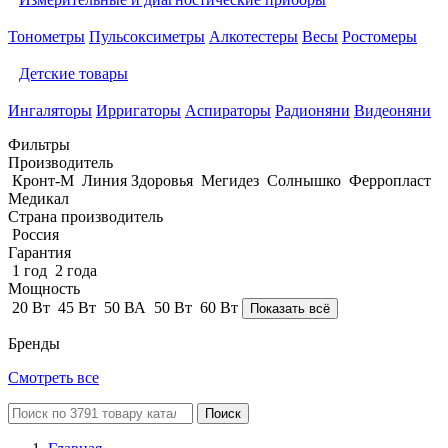
Тонометры
Пульсоксиметры
Алкотестеры
Весы
Ростомеры
Детские товары
Ингаляторы
Ирригаторы
Аспираторы
Радионяни
Видеоняни
Фильтры
Производитель
Кронт-М
Линия Здоровья
Мегидез
Солнышко
Ферропласт
Медикал
Страна производитель
Россия
Гарантия
1 год
2 года
Мощность
20 Вт
45 Вт
50 ВА
50 Вт
60 Вт
Показать всё
Бренды
Смотреть все
Поиск