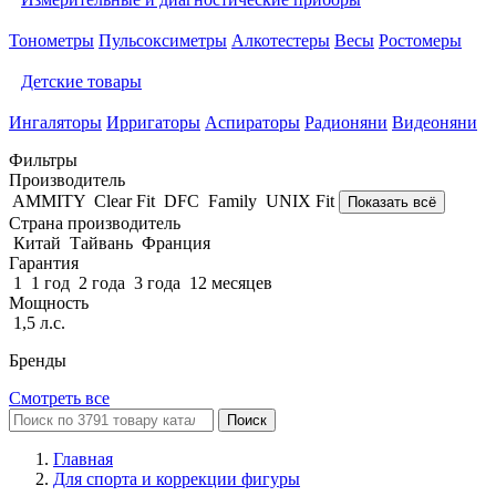
Тонометры
Пульсоксиметры
Алкотестеры
Весы
Ростомеры
Детские товары
Ингаляторы
Ирригаторы
Аспираторы
Радионяни
Видеоняни
Фильтры
Производитель
AMMITY
Clear Fit
DFC
Family
UNIX Fit
Показать всё
Страна производитель
Китай
Тайвань
Франция
Гарантия
1
1 год
2 года
3 года
12 месяцев
Мощность
1,5 л.с.
Бренды
Смотреть все
Поиск
Главная
Для спорта и коррекции фигуры