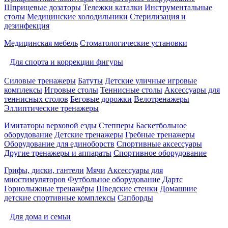
Шприцевые дозаторы
Тележки каталки
Инструментальные
столы
Медицинские холодильники
Стерилизация и
дезинфекция
Медицинская мебель
Стоматологические установки
Для спорта и коррекции фигуры
Силовые тренажеры
Батуты
Детские уличные игровые
комплексы
Игровые столы
Теннисные столы
Аксессуары для
теннисных столов
Беговые дорожки
Велотренажеры
Эллиптические тренажеры
Имитаторы верховой езды
Степперы
Баскетбольное
оборудование
Детские тренажеры
Гребные тренажеры
Оборудование для единоборств
Спортивные аксессуары
Другие тренажеры и аппараты
Спортивное оборудование
Грифы, диски, гантели
Мячи
Аксессуары для
миостимуляторов
Футбольное оборудование
Дартс
Горнолыжные тренажёры
Шведские стенки
Домашние
детские спортивные комплексы
Сапборды
Для дома и семьи