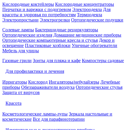
Кислородные коктейлеры
Кислородные концентраторы
Перчатки и варежки с подогревом
Электроодеяла
Для
красоты и здоровья по потребностям
Термоодеяла
Электропростыни
Электрогрелки
Ортопедические подушки
Солевые лампы
Бактерицидные рециркуляторы
Ортопедические изделия
Домашние медицинские приборы
Ортопедические компьютерные кресла и стулья
Декор и
освещение
Пластиковые хозблоки
Уличные обогреватели
Мебель для улицы
Газовые грили
Зонты для пляжа и кафе
Компостеры садовые
Для профилактики и лечения
Ирригаторы
Кислород
Ингаляторы/небулайзеры
Лечебные
приборы
Обеззараживатели воздуха
Ортопедические стулья
Защита от вирусов
Красота
Косметологические лампы-лупы
Зеркала настольные и
косметические
Все для парафинотерапии
Измерительные и диагностические приборы