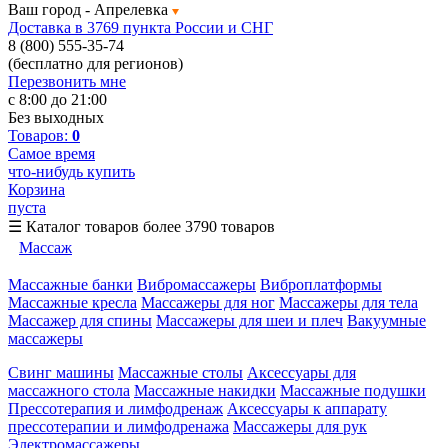
Ваш город -
Апрелевка
Доставка в 3769 пункта России и СНГ
8 (800) 555-35-74
(бесплатно для регионов)
Перезвонить мне
с 8:00 до 21:00
Без выходных
Товаров:
0
Самое время
что-нибудь купить
Корзина
пуста
☰
Каталог товаров
более 3790 товаров
Массаж
Массажные банки
Вибромассажеры
Виброплатформы
Массажные кресла
Массажеры для ног
Массажеры для тела
Массажер для спины
Массажеры для шеи и плеч
Вакуумные
массажеры
Свинг машины
Массажные столы
Аксессуары для
массажного стола
Массажные накидки
Массажные подушки
Прессотерапия и лимфодренаж
Аксессуары к аппарату
прессотерапии и лимфодренажа
Массажеры для рук
Электромассажеры