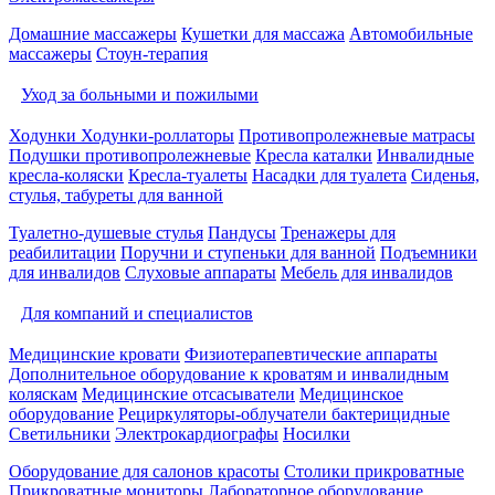
Домашние массажеры
Кушетки для массажа
Автомобильные
массажеры
Стоун-терапия
Уход за больными и пожилыми
Ходунки
Ходунки-роллаторы
Противопролежневые матрасы
Подушки противопролежневые
Кресла каталки
Инвалидные
кресла-коляски
Кресла-туалеты
Насадки для туалета
Сиденья,
стулья, табуреты для ванной
Туалетно-душевые стулья
Пандусы
Тренажеры для
реабилитации
Поручни и ступеньки для ванной
Подъемники
для инвалидов
Слуховые аппараты
Мебель для инвалидов
Для компаний и специалистов
Медицинские кровати
Физиотерапевтические аппараты
Дополнительное оборудование к кроватям и инвалидным
коляскам
Медицинские отсасыватели
Медицинское
оборудование
Рециркуляторы-облучатели бактерицидные
Светильники
Электрокардиографы
Носилки
Оборудование для салонов красоты
Столики прикроватные
Прикроватные мониторы
Лабораторное оборудование