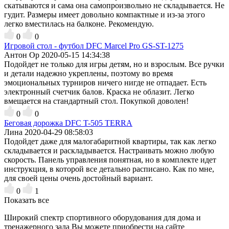
скатываются и сама она самопроизвольно не складывается. Не
гудит. Размеры имеет довольно компактные и из-за этого
легко вместилась на балконе. Рекомендую.
0
0
Игровой стол - футбол DFC Marcel Pro GS-ST-1275
Антон Ор
2020-05-15 14:34:38
Подойдет не только для игры детям, но и взрослым. Все ручки
и детали надежно укреплены, поэтому во время
эмоциональных турниров ничего нигде не отпадает. Есть
электронный счетчик балов. Краска не облазит. Легко
вмещается на стандартный стол. Покупкой доволен!
0
0
Беговая дорожка DFC T-505 TERRA
Лина
2020-04-29 08:58:03
Подойдет даже для малогабаритной квартиры, так как легко
складывается и раскладывается. Настраивать можно любую
скорость. Панель управления понятная, но в комплекте идет
инструкция, в которой все детально расписано. Как по мне,
для своей цены очень достойный вариант.
0
1
Показать все
Широкий спектр спортивного оборудования для дома и
тренажерного зала Вы можете приобрести на сайте