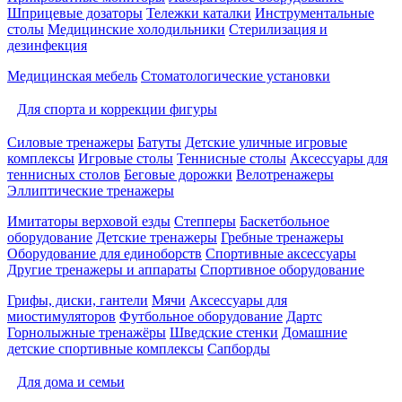
Шприцевые дозаторы
Тележки каталки
Инструментальные
столы
Медицинские холодильники
Стерилизация и
дезинфекция
Медицинская мебель
Стоматологические установки
Для спорта и коррекции фигуры
Силовые тренажеры
Батуты
Детские уличные игровые
комплексы
Игровые столы
Теннисные столы
Аксессуары для
теннисных столов
Беговые дорожки
Велотренажеры
Эллиптические тренажеры
Имитаторы верховой езды
Степперы
Баскетбольное
оборудование
Детские тренажеры
Гребные тренажеры
Оборудование для единоборств
Спортивные аксессуары
Другие тренажеры и аппараты
Спортивное оборудование
Грифы, диски, гантели
Мячи
Аксессуары для
миостимуляторов
Футбольное оборудование
Дартс
Горнолыжные тренажёры
Шведские стенки
Домашние
детские спортивные комплексы
Сапборды
Для дома и семьи