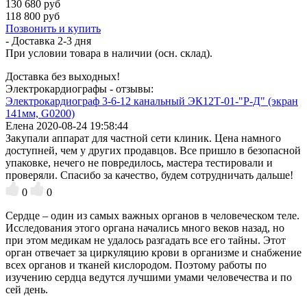
130 680 руб
118 800 руб
Позвонить и купить
- Доставка
2-3 дня
При условии товара в наличии (осн. склад).
Доставка без выходных!
Электрокардиографы - отзывы:
Электрокардиограф 3-6-12 канальный ЭК12Т-01-"Р-Д" (экран
141мм, G0200)
Елена
2020-08-24 19:58:44
Закупали аппарат для частной сети клиник. Цена намного
доступней, чем у других продавцов. Все пришло в безопасной
упаковке, нечего не повредилось, мастера тестировали и
проверяли. Спасибо за качество, будем сотрудничать дальше!
0
0
Сердце – один из самых важных органов в человеческом теле.
Исследования этого органа начались много веков назад, но
при этом медикам не удалось разгадать все его тайны. Этот
орган отвечает за циркуляцию крови в организме и снабжение
всех органов и тканей кислородом. Поэтому работы по
изучению сердца ведутся лучшими умами человечества и по
сей день.