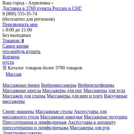
Ваш город -
Апрелевка
Доставка в 3769 пункта России и СНГ
8 (800) 555-35-74
(бесплатно для регионов)
Перезвонить мне
с 8:00 до 21:00
Без выходных
Товаров:
0
Самое время
что-нибудь купить
Корзина
пуста
☰
Каталог товаров
более 3790 товаров
Массаж
Массажные банки
Вибромассажеры
Виброплатформы
Массажные кресла
Массажеры для ног
Массажеры для тела
Массажер для спины
Массажеры для шеи и плеч
Вакуумные
массажеры
Свинг машины
Массажные столы
Аксессуары для
массажного стола
Массажные накидки
Массажные подушки
Прессотерапия и лимфодренаж
Аксессуары к аппарату
прессотерапии и лимфодренажа
Массажеры для рук
Электромассажеры