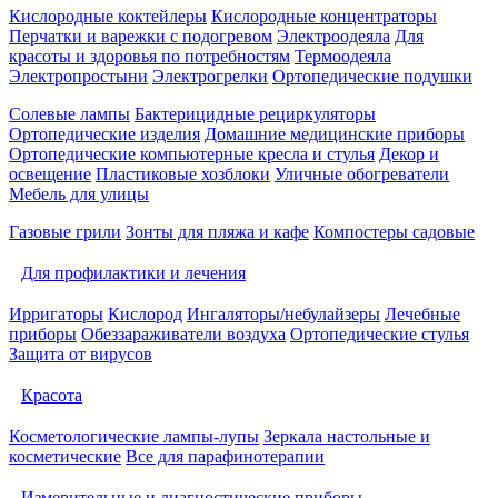
Кислородные коктейлеры
Кислородные концентраторы
Перчатки и варежки с подогревом
Электроодеяла
Для
красоты и здоровья по потребностям
Термоодеяла
Электропростыни
Электрогрелки
Ортопедические подушки
Солевые лампы
Бактерицидные рециркуляторы
Ортопедические изделия
Домашние медицинские приборы
Ортопедические компьютерные кресла и стулья
Декор и
освещение
Пластиковые хозблоки
Уличные обогреватели
Мебель для улицы
Газовые грили
Зонты для пляжа и кафе
Компостеры садовые
Для профилактики и лечения
Ирригаторы
Кислород
Ингаляторы/небулайзеры
Лечебные
приборы
Обеззараживатели воздуха
Ортопедические стулья
Защита от вирусов
Красота
Косметологические лампы-лупы
Зеркала настольные и
косметические
Все для парафинотерапии
Измерительные и диагностические приборы