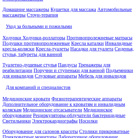
Домашние массажеры
Кушетки для массажа
Автомобильные
массажеры
Стоун-терапия
Уход за больными и пожилыми
Ходунки
Ходунки-роллаторы
Противопролежневые матрасы
Подушки противопролежневые
Кресла каталки
Инвалидные
кресла-коляски
Кресла-туалеты
Насадки для туалета
Сиденья,
стулья, табуреты для ванной
Туалетно-душевые стулья
Пандусы
Тренажеры для
реабилитации
Поручни и ступеньки для ванной
Подъемники
для инвалидов
Слуховые аппараты
Мебель для инвалидов
Для компаний и специалистов
Медицинские кровати
Физиотерапевтические аппараты
Дополнительное оборудование к кроватям и инвалидным
коляскам
Медицинские отсасыватели
Медицинское
оборудование
Рециркуляторы-облучатели бактерицидные
Светильники
Электрокардиографы
Носилки
Оборудование для салонов красоты
Столики прикроватные
Прикроватные мониторы
Лабораторное оборудование