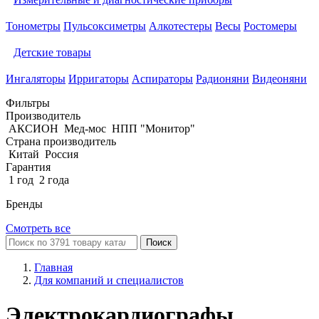
Тонометры
Пульсоксиметры
Алкотестеры
Весы
Ростомеры
Детские товары
Ингаляторы
Ирригаторы
Аспираторы
Радионяни
Видеоняни
Фильтры
Производитель
АКСИОН
Мед-мос
НПП "Монитор"
Страна производитель
Китай
Россия
Гарантия
1 год
2 года
Бренды
Смотреть все
Поиск
Главная
Для компаний и специалистов
Электрокардиографы