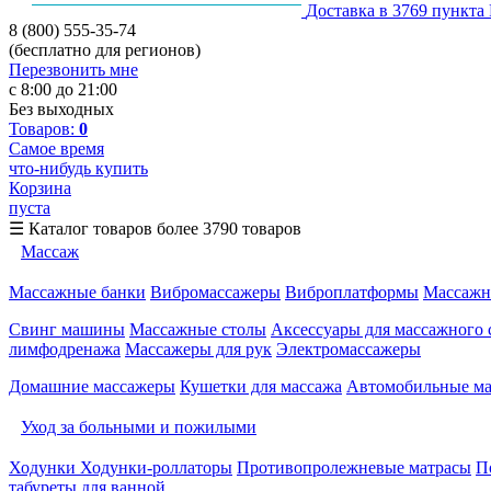
Доставка в 3769 пункта
8 (800) 555-35-74
(бесплатно для регионов)
Перезвонить мне
с 8:00 до 21:00
Без выходных
Товаров:
0
Самое время
что-нибудь купить
Корзина
пуста
☰
Каталог товаров
более 3790 товаров
Массаж
Массажные банки
Вибромассажеры
Виброплатформы
Массажн
Свинг машины
Массажные столы
Аксессуары для массажного 
лимфодренажа
Массажеры для рук
Электромассажеры
Домашние массажеры
Кушетки для массажа
Автомобильные м
Уход за больными и пожилыми
Ходунки
Ходунки-роллаторы
Противопролежневые матрасы
П
табуреты для ванной