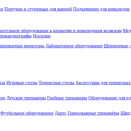
ии
Поручни и ступеньки для ванной
Подъемники для инвалидов
ительное оборудование к кроватям и инвалидным коляскам
Мед
трокардиографы
Носилки
икроватные мониторы
Лабораторное оборудование
Шприцевые д
ксы
Игровые столы
Теннисные столы
Аксессуары для теннисных
ние
Детские тренажеры
Гребные тренажеры
Оборудование для е
Футбольное оборудование
Дартс
Горнолыжные тренажёры
Швед