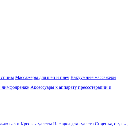
 спины
Массажеры для шеи и плеч
Вакуумные массажеры
и лимфодренаж
Аксессуары к аппарату прессотерапии и
а-коляски
Кресла-туалеты
Насадки для туалета
Сиденья, стулья,