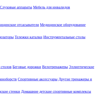
Слуховые аппараты
Мебель для инвалидов
ицинские отсасыватели
Медицинское оборудование
озаторы
Тележки каталки
Инструментальные столы
 столов
Беговые дорожки
Велотренажеры
Эллиптические
диноборств
Спортивные аксессуары
Другие тренажеры и
ские стенки
Домашние детские спортивные комплексы