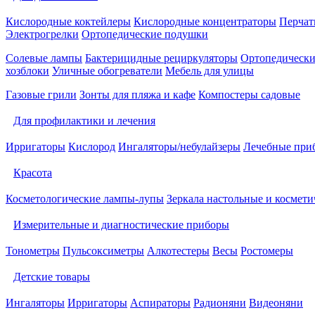
Кислородные коктейлеры
Кислородные концентраторы
Перчат
Электрогрелки
Ортопедические подушки
Солевые лампы
Бактерицидные рециркуляторы
Ортопедически
хозблоки
Уличные обогреватели
Мебель для улицы
Газовые грили
Зонты для пляжа и кафе
Компостеры садовые
Для профилактики и лечения
Ирригаторы
Кислород
Ингаляторы/небулайзеры
Лечебные при
Красота
Косметологические лампы-лупы
Зеркала настольные и космети
Измерительные и диагностические приборы
Тонометры
Пульсоксиметры
Алкотестеры
Весы
Ростомеры
Детские товары
Ингаляторы
Ирригаторы
Аспираторы
Радионяни
Видеоняни