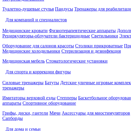
Туалетно-душевые стулья
Пандусы
Тренажеры для реабилитац
Для компаний и специалистов
Медицинские кровати
Физиотерапевтические аппараты
Дополн
Рециркуляторы-облучатели бактерицидные
Светильники
Элек
Оборудование для салонов красоты
Столики прикроватные
Пр
Медицинские холодильники
Стерилизация и дезинфекция
Медицинская мебель
Стоматологические установки
Для спорта и коррекции фигуры
Силовые тренажеры
Батуты
Детские уличные игровые компле
тренажеры
Имитаторы верховой езды
Степперы
Баскетбольное оборудова
аппараты
Спортивное оборудование
Грифы, диски, гантели
Мячи
Аксессуары для миостимуляторов
Сапборды
Для дома и семьи