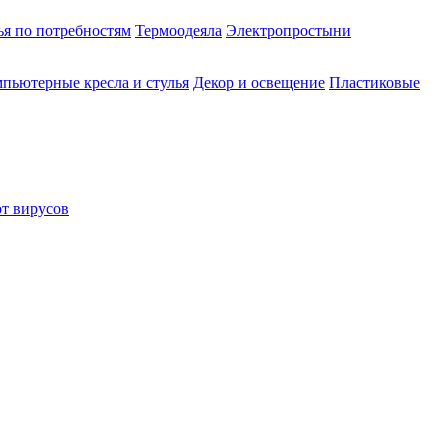
ья по потребностям
Термоодеяла
Электропростыни
пьютерные кресла и стулья
Декор и освещение
Пластиковые
от вирусов