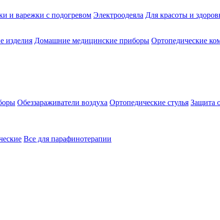
ки и варежки с подогревом
Электроодеяла
Для красоты и здоров
е изделия
Домашние медицинские приборы
Ортопедические ком
боры
Обеззараживатели воздуха
Ортопедические стулья
Защита 
ческие
Все для парафинотерапии