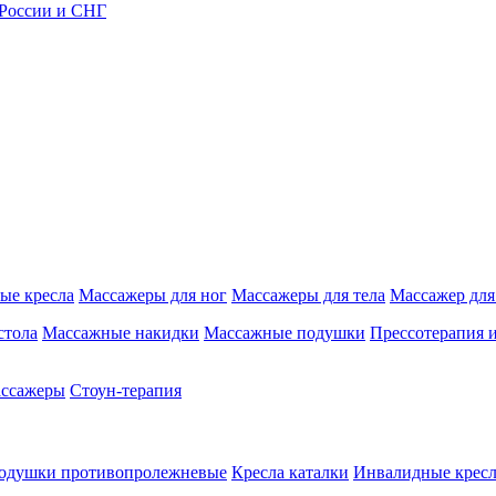
 России и СНГ
ые кресла
Массажеры для ног
Массажеры для тела
Массажер для
стола
Массажные накидки
Массажные подушки
Прессотерапия 
ассажеры
Стоун-терапия
одушки противопролежневые
Кресла каталки
Инвалидные кресл