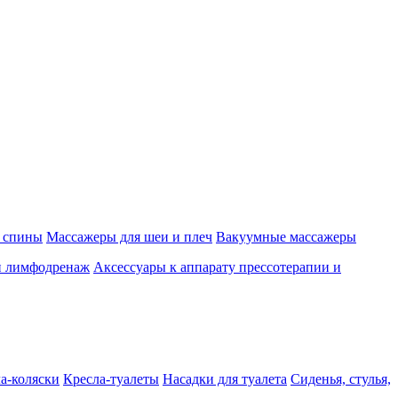
 спины
Массажеры для шеи и плеч
Вакуумные массажеры
и лимфодренаж
Аксессуары к аппарату прессотерапии и
а-коляски
Кресла-туалеты
Насадки для туалета
Сиденья, стулья,