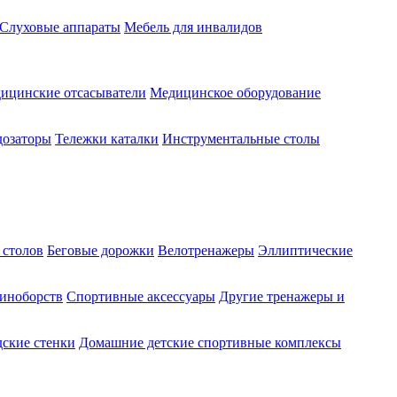
Слуховые аппараты
Мебель для инвалидов
ицинские отсасыватели
Медицинское оборудование
озаторы
Тележки каталки
Инструментальные столы
 столов
Беговые дорожки
Велотренажеры
Эллиптические
диноборств
Спортивные аксессуары
Другие тренажеры и
ские стенки
Домашние детские спортивные комплексы