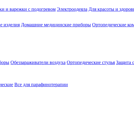
ки и варежки с подогревом
Электроодеяла
Для красоты и здоров
е изделия
Домашние медицинские приборы
Ортопедические ком
боры
Обеззараживатели воздуха
Ортопедические стулья
Защита 
ческие
Все для парафинотерапии