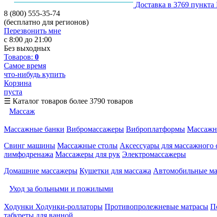
Доставка в 3769 пункта
8 (800) 555-35-74
(бесплатно для регионов)
Перезвонить мне
с 8:00 до 21:00
Без выходных
Товаров:
0
Самое время
что-нибудь купить
Корзина
пуста
☰
Каталог товаров
более 3790 товаров
Массаж
Массажные банки
Вибромассажеры
Виброплатформы
Массажн
Свинг машины
Массажные столы
Аксессуары для массажного 
лимфодренажа
Массажеры для рук
Электромассажеры
Домашние массажеры
Кушетки для массажа
Автомобильные м
Уход за больными и пожилыми
Ходунки
Ходунки-роллаторы
Противопролежневые матрасы
П
табуреты для ванной