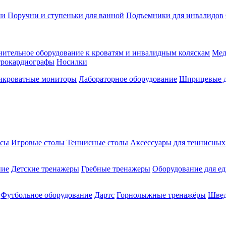
ии
Поручни и ступеньки для ванной
Подъемники для инвалидов
ительное оборудование к кроватям и инвалидным коляскам
Мед
трокардиографы
Носилки
икроватные мониторы
Лабораторное оборудование
Шприцевые д
ксы
Игровые столы
Теннисные столы
Аксессуары для теннисных
ние
Детские тренажеры
Гребные тренажеры
Оборудование для е
Футбольное оборудование
Дартс
Горнолыжные тренажёры
Швед