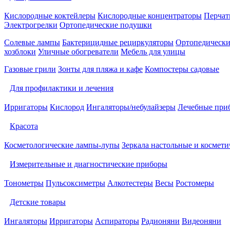
Кислородные коктейлеры
Кислородные концентраторы
Перчат
Электрогрелки
Ортопедические подушки
Солевые лампы
Бактерицидные рециркуляторы
Ортопедически
хозблоки
Уличные обогреватели
Мебель для улицы
Газовые грили
Зонты для пляжа и кафе
Компостеры садовые
Для профилактики и лечения
Ирригаторы
Кислород
Ингаляторы/небулайзеры
Лечебные при
Красота
Косметологические лампы-лупы
Зеркала настольные и космети
Измерительные и диагностические приборы
Тонометры
Пульсоксиметры
Алкотестеры
Весы
Ростомеры
Детские товары
Ингаляторы
Ирригаторы
Аспираторы
Радионяни
Видеоняни