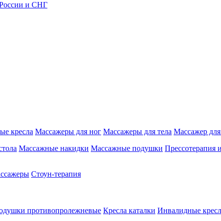
 России и СНГ
ые кресла
Массажеры для ног
Массажеры для тела
Массажер для
стола
Массажные накидки
Массажные подушки
Прессотерапия 
ассажеры
Стоун-терапия
одушки противопролежневые
Кресла каталки
Инвалидные кресл