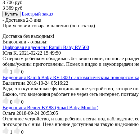
3 706 руб
3 369 руб
Быстрый заказ
Купить
- Доставка
2-3 дня
При условии товара в наличии (осн. склад).
Доставка без выходных!
Видеоняни - отзывы:
Цифровая видеоняня Ramili Baby RV500
Юля К.
2021-02-22 15:49:50
С первым ребенком обходилась без видео няни, но после рожден
обеды/ужины приготовлены. Помех в видео и звукопередачи не
1
0
Видеоняня Ramili Baby RV1300 с автоматическим поворотом к
Валентина
2019-10-24 05:16:22
Рада, что купила такое функциональное устройство, которое п
Важно, что видеоняня работает не через сеть интернет, поэтом
0
0
Видеоняня Beurer BY88 (Smart Baby Monitor)
Ольга
2018-09-24 20:53:05
Отличное устройство, и ваш ребенок всегда под наблюдение, ес
поговорить с ним. Цена вполне доступная на такую видеоняню, 
1
0