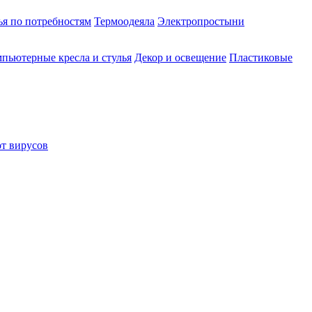
ья по потребностям
Термоодеяла
Электропростыни
пьютерные кресла и стулья
Декор и освещение
Пластиковые
от вирусов