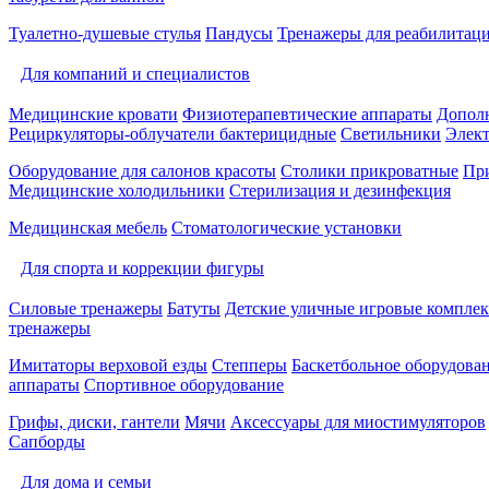
Туалетно-душевые стулья
Пандусы
Тренажеры для реабилитац
Для компаний и специалистов
Медицинские кровати
Физиотерапевтические аппараты
Дополн
Рециркуляторы-облучатели бактерицидные
Светильники
Элек
Оборудование для салонов красоты
Столики прикроватные
Пр
Медицинские холодильники
Стерилизация и дезинфекция
Медицинская мебель
Стоматологические установки
Для спорта и коррекции фигуры
Силовые тренажеры
Батуты
Детские уличные игровые компле
тренажеры
Имитаторы верховой езды
Степперы
Баскетбольное оборудова
аппараты
Спортивное оборудование
Грифы, диски, гантели
Мячи
Аксессуары для миостимуляторов
Сапборды
Для дома и семьи