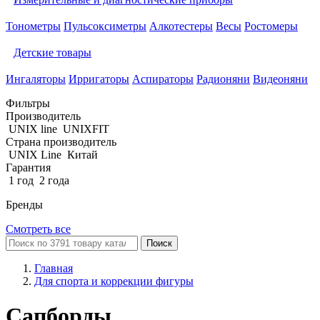
Тонометры
Пульсоксиметры
Алкотестеры
Весы
Ростомеры
Детские товары
Ингаляторы
Ирригаторы
Аспираторы
Радионяни
Видеоняни
Фильтры
Производитель
UNIX line
UNIXFIT
Страна производитель
UNIX Line
Китай
Гарантия
1 год
2 года
Бренды
Смотреть все
Поиск
Главная
Для спорта и коррекции фигуры
Сапборды