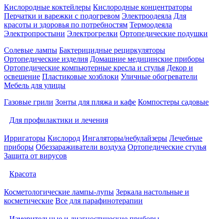
Кислородные коктейлеры
Кислородные концентраторы
Перчатки и варежки с подогревом
Электроодеяла
Для
красоты и здоровья по потребностям
Термоодеяла
Электропростыни
Электрогрелки
Ортопедические подушки
Солевые лампы
Бактерицидные рециркуляторы
Ортопедические изделия
Домашние медицинские приборы
Ортопедические компьютерные кресла и стулья
Декор и
освещение
Пластиковые хозблоки
Уличные обогреватели
Мебель для улицы
Газовые грили
Зонты для пляжа и кафе
Компостеры садовые
Для профилактики и лечения
Ирригаторы
Кислород
Ингаляторы/небулайзеры
Лечебные
приборы
Обеззараживатели воздуха
Ортопедические стулья
Защита от вирусов
Красота
Косметологические лампы-лупы
Зеркала настольные и
косметические
Все для парафинотерапии
Измерительные и диагностические приборы