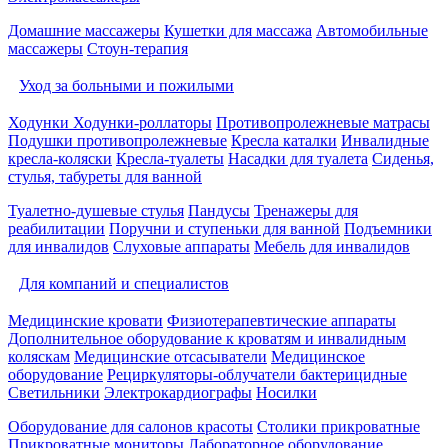
Домашние массажеры
Кушетки для массажа
Автомобильные
массажеры
Стоун-терапия
Уход за больными и пожилыми
Ходунки
Ходунки-роллаторы
Противопролежневые матрасы
Подушки противопролежневые
Кресла каталки
Инвалидные
кресла-коляски
Кресла-туалеты
Насадки для туалета
Сиденья,
стулья, табуреты для ванной
Туалетно-душевые стулья
Пандусы
Тренажеры для
реабилитации
Поручни и ступеньки для ванной
Подъемники
для инвалидов
Слуховые аппараты
Мебель для инвалидов
Для компаний и специалистов
Медицинские кровати
Физиотерапевтические аппараты
Дополнительное оборудование к кроватям и инвалидным
коляскам
Медицинские отсасыватели
Медицинское
оборудование
Рециркуляторы-облучатели бактерицидные
Светильники
Электрокардиографы
Носилки
Оборудование для салонов красоты
Столики прикроватные
Прикроватные мониторы
Лабораторное оборудование