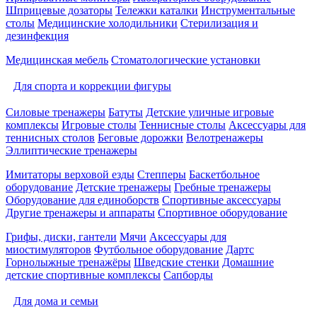
Шприцевые дозаторы
Тележки каталки
Инструментальные
столы
Медицинские холодильники
Стерилизация и
дезинфекция
Медицинская мебель
Стоматологические установки
Для спорта и коррекции фигуры
Силовые тренажеры
Батуты
Детские уличные игровые
комплексы
Игровые столы
Теннисные столы
Аксессуары для
теннисных столов
Беговые дорожки
Велотренажеры
Эллиптические тренажеры
Имитаторы верховой езды
Степперы
Баскетбольное
оборудование
Детские тренажеры
Гребные тренажеры
Оборудование для единоборств
Спортивные аксессуары
Другие тренажеры и аппараты
Спортивное оборудование
Грифы, диски, гантели
Мячи
Аксессуары для
миостимуляторов
Футбольное оборудование
Дартс
Горнолыжные тренажёры
Шведские стенки
Домашние
детские спортивные комплексы
Сапборды
Для дома и семьи