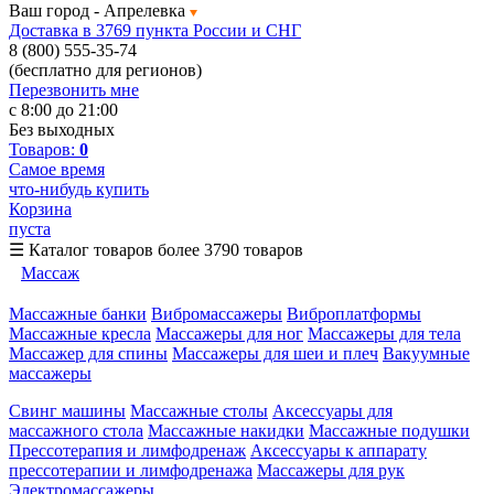
Ваш город -
Апрелевка
Доставка в 3769 пункта России и СНГ
8 (800) 555-35-74
(бесплатно для регионов)
Перезвонить мне
с 8:00 до 21:00
Без выходных
Товаров:
0
Самое время
что-нибудь купить
Корзина
пуста
☰
Каталог товаров
более 3790 товаров
Массаж
Массажные банки
Вибромассажеры
Виброплатформы
Массажные кресла
Массажеры для ног
Массажеры для тела
Массажер для спины
Массажеры для шеи и плеч
Вакуумные
массажеры
Свинг машины
Массажные столы
Аксессуары для
массажного стола
Массажные накидки
Массажные подушки
Прессотерапия и лимфодренаж
Аксессуары к аппарату
прессотерапии и лимфодренажа
Массажеры для рук
Электромассажеры