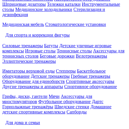
Шприцевые дозаторы
Тележки каталки
Инструментальные
столы
Медицинские холодильники
Стерилизация и
дезинфекция
Медицинская мебель
Стоматологические установки
Для спорта и коррекции фигуры
Силовые тренажеры
Батуты
Детские уличные игровые
комплексы
Игровые столы
Теннисные столы
Аксессуары для
теннисных столов
Беговые дорожки
Велотренажеры
Эллиптические тренажеры
Имитаторы верховой езды
Степперы
Баскетбольное
оборудование
Детские тренажеры
Гребные тренажеры
Оборудование для единоборств
Спортивные аксессуары
Другие тренажеры и аппараты
Спортивное оборудование
Грифы, диски, гантели
Мячи
Аксессуары для
миостимуляторов
Футбольное оборудование
Дартс
Горнолыжные тренажёры
Шведские стенки
Домашние
детские спортивные комплексы
Сапборды
Для дома и семьи