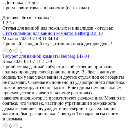
- Доставка
2-3 дня
При условии товара в наличии (осн. склад).
Доставка без выходных!
1
2
3
›
Стулья для ванной для пожилых и инвалидов - отзывы:
Стул складной для ванной комнаты Belberg BB-10
Михаил
2022-07-08 11:34:14
Прочный, складной стул , отлично подходит для душа!
0
1
Табурет для ванной комнаты Belberg BB-04
Элла
2022-07-07 11:21:39
Приобретала данный табурет для облегчения принятия
водных процедур своей родственнице. Выбрала данную
модель т.к у нас узкая ванна и другие стулья под ее габариты
не подходят. Сиденье выполнено из ударопрочного пластика,
ножки регулируются по высоте. Еще одним немаловажным
преимуществом является наличие резиновых
наконечников,которые препятствуют скольжению. Можно не
бояться, что человек, частично утративший возможность
держать равновесие, упадет и перевернет стул. Хороший
магазин, быстрая доставка. Советую Топздрав всем своим
знакомым.
0
1