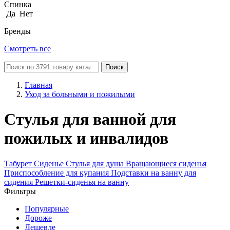
Спинка
Да
Нет
Бренды
Смотреть все
Поиск
Главная
Уход за больными и пожилыми
Стулья для ванной для
пожилых и инвалидов
Табурет
Сиденье
Стулья для душа
Вращающиеся сиденья
Приспособление для купания
Подставки на ванну для
сидения
Решетки-сиденья на ванну
Фильтры
Популярные
Дороже
Дешевле