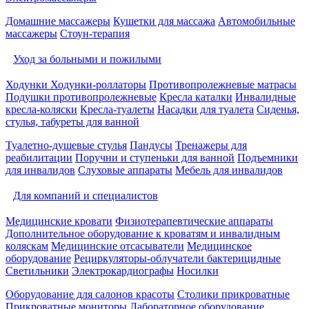
Домашние массажеры
Кушетки для массажа
Автомобильные
массажеры
Стоун-терапия
Уход за больными и пожилыми
Ходунки
Ходунки-роллаторы
Противопролежневые матрасы
Подушки противопролежневые
Кресла каталки
Инвалидные
кресла-коляски
Кресла-туалеты
Насадки для туалета
Сиденья,
стулья, табуреты для ванной
Туалетно-душевые стулья
Пандусы
Тренажеры для
реабилитации
Поручни и ступеньки для ванной
Подъемники
для инвалидов
Слуховые аппараты
Мебель для инвалидов
Для компаний и специалистов
Медицинские кровати
Физиотерапевтические аппараты
Дополнительное оборудование к кроватям и инвалидным
коляскам
Медицинские отсасыватели
Медицинское
оборудование
Рециркуляторы-облучатели бактерицидные
Светильники
Электрокардиографы
Носилки
Оборудование для салонов красоты
Столики прикроватные
Прикроватные мониторы
Лабораторное оборудование