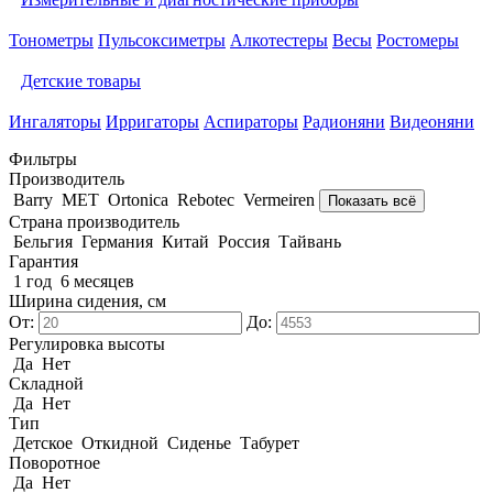
Тонометры
Пульсоксиметры
Алкотестеры
Весы
Ростомеры
Детские товары
Ингаляторы
Ирригаторы
Аспираторы
Радионяни
Видеоняни
Фильтры
Производитель
Barry
MET
Ortonica
Rebotec
Vermeiren
Показать всё
Страна производитель
Бельгия
Германия
Китай
Россия
Тайвань
Гарантия
1 год
6 месяцев
Ширина сидения, см
От:
До:
Регулировка высоты
Да
Нет
Складной
Да
Нет
Тип
Детское
Откидной
Сиденье
Табурет
Поворотное
Да
Нет