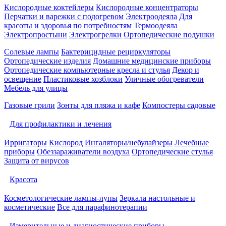
Кислородные коктейлеры
Кислородные концентраторы
Перчатки и варежки с подогревом
Электроодеяла
Для
красоты и здоровья по потребностям
Термоодеяла
Электропростыни
Электрогрелки
Ортопедические подушки
Солевые лампы
Бактерицидные рециркуляторы
Ортопедические изделия
Домашние медицинские приборы
Ортопедические компьютерные кресла и стулья
Декор и
освещение
Пластиковые хозблоки
Уличные обогреватели
Мебель для улицы
Газовые грили
Зонты для пляжа и кафе
Компостеры садовые
Для профилактики и лечения
Ирригаторы
Кислород
Ингаляторы/небулайзеры
Лечебные
приборы
Обеззараживатели воздуха
Ортопедические стулья
Защита от вирусов
Красота
Косметологические лампы-лупы
Зеркала настольные и
косметические
Все для парафинотерапии
Измерительные и диагностические приборы