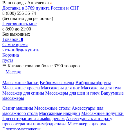
Ваш город -
Апрелевка
Доставка в 3769 пункта России и СНГ
8 (800) 555-35-74
(бесплатно для регионов)
Перезвонить мне
с 8:00 до 21:00
Без выходных
Товаров:
0
Самое время
что-нибудь купить
Корзина
пуста
☰
Каталог товаров
более 3790 товаров
Массаж
Массажные банки
Вибромассажеры
Виброплатформы
Массажные кресла
Массажеры для ног
Массажеры для тела
Массажер для спины
Массажеры для шеи и плеч
Вакуумные
массажеры
Свинг машины
Массажные столы
Аксессуары для
массажного стола
Массажные накидки
Массажные подушки
Прессотерапия и лимфодренаж
Аксессуары к аппарату
прессотерапии и лимфодренажа
Массажеры для рук
Электромассажеры