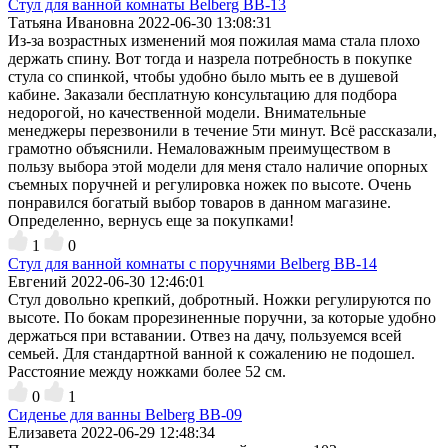
Стул для ванной комнаты Belberg BB-13
Татьяна Ивановна
2022-06-30 13:08:31
Из-за возрастных изменений моя пожилая мама стала плохо
держать спину. Вот тогда и назрела потребность в покупке
стула со спинкой, чтобы удобно было мыть ее в душевой
кабине. Заказали бесплатную консультацию для подбора
недорогой, но качественной модели. Внимательные
менеджеры перезвонили в течение 5ти минут. Всё рассказали,
грамотно объяснили. Немаловажным преимуществом в
пользу выбора этой модели для меня стало наличие опорных
съемных поручней и регулировка ножек по высоте. Очень
понравился богатый выбор товаров в данном магазине.
Определенно, вернусь еще за покупками!
1
0
Стул для ванной комнаты с поручнями Belberg BB-14
Евгений
2022-06-30 12:46:01
Стул довольно крепкий, добротный. Ножки регулируются по
высоте. По бокам прорезиненные поручни, за которые удобно
держаться при вставании. Отвез на дачу, пользуемся всей
семьей. Для стандартной ванной к сожалению не подошел.
Расстояние между ножками более 52 см.
0
1
Cиденье для ванны Belberg BB-09
Елизавета
2022-06-29 12:48:34