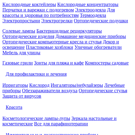
Кислородные коктейлеры
Кислородные концентраторы
Перчатки и варежки с подогревом
Электроодеяла
Для
красоты и здоровья по потребностям
Термоодеяла
Электропростыни
Электрогрелки
Ортопедические подушки
Солевые лампы
Бактерицидные рециркуляторы
Ортопедические изделия
Домашние медицинские приборы
Ортопедические компьютерные кресла и стулья
Декор и
освещение
Пластиковые хозблоки
Уличные обогреватели
Мебель для улицы
Газовые грили
Зонты для пляжа и кафе
Компостеры садовые
Для профилактики и лечения
Ирригаторы
Кислород
Ингаляторы/небулайзеры
Лечебные
приборы
Обеззараживатели воздуха
Ортопедические стулья
Защита от вирусов
Красота
Косметологические лампы-лупы
Зеркала настольные и
косметические
Все для парафинотерапии
Измерительные и диагностические приборы