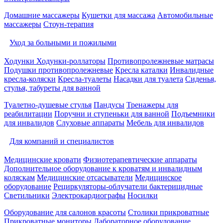
Домашние массажеры
Кушетки для массажа
Автомобильные
массажеры
Стоун-терапия
Уход за больными и пожилыми
Ходунки
Ходунки-роллаторы
Противопролежневые матрасы
Подушки противопролежневые
Кресла каталки
Инвалидные
кресла-коляски
Кресла-туалеты
Насадки для туалета
Сиденья,
стулья, табуреты для ванной
Туалетно-душевые стулья
Пандусы
Тренажеры для
реабилитации
Поручни и ступеньки для ванной
Подъемники
для инвалидов
Слуховые аппараты
Мебель для инвалидов
Для компаний и специалистов
Медицинские кровати
Физиотерапевтические аппараты
Дополнительное оборудование к кроватям и инвалидным
коляскам
Медицинские отсасыватели
Медицинское
оборудование
Рециркуляторы-облучатели бактерицидные
Светильники
Электрокардиографы
Носилки
Оборудование для салонов красоты
Столики прикроватные
Прикроватные мониторы
Лабораторное оборудование