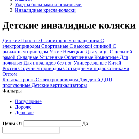
Уход за больными и пожилыми
Инвалидные кресла-коляски
Детские инвалидные коляски
Детские
Простые
С санитарным оснащением
С
электроприводом
Спортивные
С высокой спинкой
С
рычажным приводом
Узкие
Немецкие
Для улицы
С цельной
рамой
Складные
Усиленные
Облегченные
Комнатные
Для
пожилых
Для инвалидов без ног
Универсальные
Китай
Россия
С ручным приводом
С откидными подлокотниками
Оптом
Коляска трость
С электроприводом
Для детей ДЦП
прогулочные
Детские вертикализаторы
Фильтры
Популярные
Дороже
Дешевле
Цены
От
До