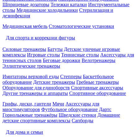
Шприцевые дозаторы
Тележки каталки
Инструментальные
столы
Медицинские холодильники
Стерилизация и
дезинфекция
Медицинская мебель
Стоматологические установки
Для спорта и коррекции фигуры
Силовые тренажеры
Батуты
Детские уличные игровые
комплексы
Игровые столы
Теннисные столы
Аксессуары для
теннисных столов
Беговые дорожки
Велотренажеры
Эллиптические тренажеры
Имитаторы верховой езды
Степперы
Баскетбольное
оборудование
Детские тренажеры
Гребные тренажеры
Оборудование для единоборств
Спортивные аксессуары
Другие тренажеры и аппараты
Спортивное оборудование
Грифы, диски, гантели
Мячи
Аксессуары для
миостимуляторов
Футбольное оборудование
Дартс
Горнолыжные тренажёры
Шведские стенки
Домашние
детские спортивные комплексы
Сапборды
Для дома и семьи