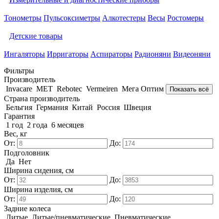
Тонометры
Пульсоксиметры
Алкотестеры
Весы
Ростомеры
Детские товары
Ингаляторы
Ирригаторы
Аспираторы
Радионяни
Видеоняни
Фильтры
Производитель
Invacare
MET
Rebotec
Vermeiren
Мега Оптим
Показать всё
Страна производитель
Бельгия
Германия
Китай
Россия
Швеция
Гарантия
1 год
2 года
6 месяцев
Вес, кг
От:
До:
Подголовник
Да
Нет
Ширина сидения, см
От:
До:
Ширина изделия, см
От:
До:
Задние колеса
Литые
Литые/пневматические
Пневматические