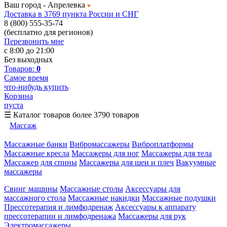
Ваш город -
Апрелевка
Доставка в 3769 пункта России и СНГ
8 (800) 555-35-74
(бесплатно для регионов)
Перезвонить мне
с 8:00 до 21:00
Без выходных
Товаров:
0
Самое время
что-нибудь купить
Корзина
пуста
☰
Каталог товаров
более 3790 товаров
Массаж
Массажные банки
Вибромассажеры
Виброплатформы
Массажные кресла
Массажеры для ног
Массажеры для тела
Массажер для спины
Массажеры для шеи и плеч
Вакуумные
массажеры
Свинг машины
Массажные столы
Аксессуары для
массажного стола
Массажные накидки
Массажные подушки
Прессотерапия и лимфодренаж
Аксессуары к аппарату
прессотерапии и лимфодренажа
Массажеры для рук
Электромассажеры