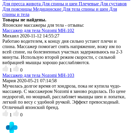
Для пресса живота
Для спины и шеи
Плечевые
Для суставов
Для поясницы
Медицинские
Для тела спины и шеи
Для
спины и тела
Товары не найдены.
Японские массажеры для тела - отзывы:
Массажер для тела Nozomi MH-102
Михаил
2020-11-12 14:55:27
Работаю водителем, к концу дня сильно устают плечи и
спина. Массажер помогает снять напряжение, вожу им по
всей спине, на болезненных участках задерживаюсь на 2-3
минуты. Использую второй режим скорости, с сильной
вибрацией мышцы хорошо расслабляются.
1
0
Массажер для тела Nozomi MH-103
Мария
2020-05-21 07:14:58
Мучилась долгое время от хондроза, пока не купила чудо-
массажер. С массажером Nozomi я заново родилась. По цене
недорогой, но мощный, расслабляет мышцы шеи и лопатки,
легкий по весу с удобной ручкой. Эффект превосходный.
Отличный японский бренд.
1
0