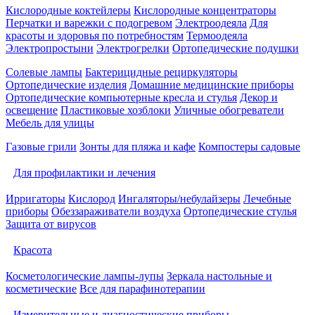
Кислородные коктейлеры
Кислородные концентраторы
Перчатки и варежки с подогревом
Электроодеяла
Для
красоты и здоровья по потребностям
Термоодеяла
Электропростыни
Электрогрелки
Ортопедические подушки
Солевые лампы
Бактерицидные рециркуляторы
Ортопедические изделия
Домашние медицинские приборы
Ортопедические компьютерные кресла и стулья
Декор и
освещение
Пластиковые хозблоки
Уличные обогреватели
Мебель для улицы
Газовые грили
Зонты для пляжа и кафе
Компостеры садовые
Для профилактики и лечения
Ирригаторы
Кислород
Ингаляторы/небулайзеры
Лечебные
приборы
Обеззараживатели воздуха
Ортопедические стулья
Защита от вирусов
Красота
Косметологические лампы-лупы
Зеркала настольные и
косметические
Все для парафинотерапии
Измерительные и диагностические приборы