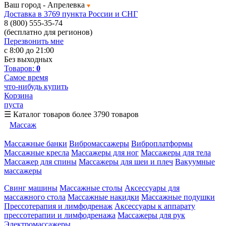
Ваш город -
Апрелевка
Доставка в 3769 пункта России и СНГ
8 (800) 555-35-74
(бесплатно для регионов)
Перезвонить мне
с 8:00 до 21:00
Без выходных
Товаров:
0
Самое время
что-нибудь купить
Корзина
пуста
☰
Каталог товаров
более 3790 товаров
Массаж
Массажные банки
Вибромассажеры
Виброплатформы
Массажные кресла
Массажеры для ног
Массажеры для тела
Массажер для спины
Массажеры для шеи и плеч
Вакуумные
массажеры
Свинг машины
Массажные столы
Аксессуары для
массажного стола
Массажные накидки
Массажные подушки
Прессотерапия и лимфодренаж
Аксессуары к аппарату
прессотерапии и лимфодренажа
Массажеры для рук
Электромассажеры