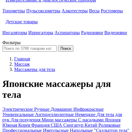
Тонометры
Пульсоксиметры
Алкотестеры
Весы
Ростомеры
Детские товары
Ингаляторы
Ирригаторы
Аспираторы
Радионяни
Видеоняни
Фильтры
Поиск
Главная
Массаж
Массажеры для тела
Японские массажеры для
тела
Электрические
Ручные
Домашние
Инфракрасные
Универсальные
Антицеллюлитные
Немецкие
Для тела для
рук
Для похудения
Мини массажеры
С насадками
Япония
Южная Корея
Франция
США
Сингапур
Китай
Роликовые
Профессиональные
Импульсные
Напольные
"Скульптор тела"