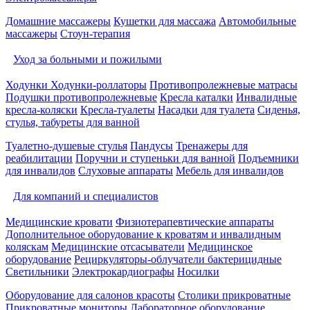
Домашние массажеры
Кушетки для массажа
Автомобильные
массажеры
Стоун-терапия
Уход за больными и пожилыми
Ходунки
Ходунки-роллаторы
Противопролежневые матрасы
Подушки противопролежневые
Кресла каталки
Инвалидные
кресла-коляски
Кресла-туалеты
Насадки для туалета
Сиденья,
стулья, табуреты для ванной
Туалетно-душевые стулья
Пандусы
Тренажеры для
реабилитации
Поручни и ступеньки для ванной
Подъемники
для инвалидов
Слуховые аппараты
Мебель для инвалидов
Для компаний и специалистов
Медицинские кровати
Физиотерапевтические аппараты
Дополнительное оборудование к кроватям и инвалидным
коляскам
Медицинские отсасыватели
Медицинское
оборудование
Рециркуляторы-облучатели бактерицидные
Светильники
Электрокардиографы
Носилки
Оборудование для салонов красоты
Столики прикроватные
Прикроватные мониторы
Лабораторное оборудование