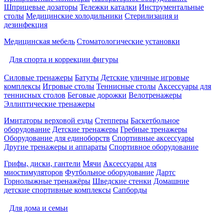
Шприцевые дозаторы
Тележки каталки
Инструментальные
столы
Медицинские холодильники
Стерилизация и
дезинфекция
Медицинская мебель
Стоматологические установки
Для спорта и коррекции фигуры
Силовые тренажеры
Батуты
Детские уличные игровые
комплексы
Игровые столы
Теннисные столы
Аксессуары для
теннисных столов
Беговые дорожки
Велотренажеры
Эллиптические тренажеры
Имитаторы верховой езды
Степперы
Баскетбольное
оборудование
Детские тренажеры
Гребные тренажеры
Оборудование для единоборств
Спортивные аксессуары
Другие тренажеры и аппараты
Спортивное оборудование
Грифы, диски, гантели
Мячи
Аксессуары для
миостимуляторов
Футбольное оборудование
Дартс
Горнолыжные тренажёры
Шведские стенки
Домашние
детские спортивные комплексы
Сапборды
Для дома и семьи