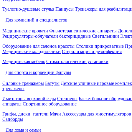
Туалетно-душевые стулья
Пандусы
Тренажеры для реабилитац
Для компаний и специалистов
Медицинские кровати
Физиотерапевтические аппараты
Дополн
Рециркуляторы-облучатели бактерицидные
Светильники
Элек
Оборудование для салонов красоты
Столики прикроватные
Пр
Медицинские холодильники
Стерилизация и дезинфекция
Медицинская мебель
Стоматологические установки
Для спорта и коррекции фигуры
Силовые тренажеры
Батуты
Детские уличные игровые компле
тренажеры
Имитаторы верховой езды
Степперы
Баскетбольное оборудова
аппараты
Спортивное оборудование
Грифы, диски, гантели
Мячи
Аксессуары для миостимуляторов
Сапборды
Для дома и семьи