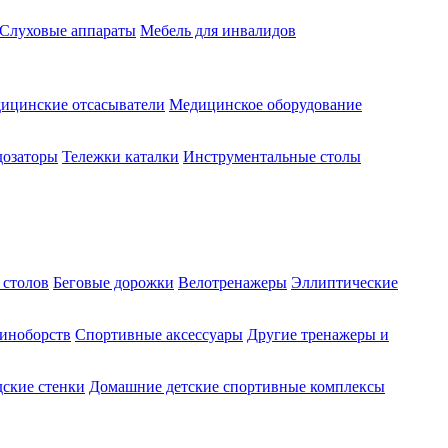
Слуховые аппараты
Мебель для инвалидов
ицинские отсасыватели
Медицинское оборудование
озаторы
Тележки каталки
Инструментальные столы
 столов
Беговые дорожки
Велотренажеры
Эллиптические
диноборств
Спортивные аксессуары
Другие тренажеры и
ские стенки
Домашние детские спортивные комплексы