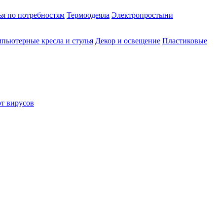
ья по потребностям
Термоодеяла
Электропростыни
пьютерные кресла и стулья
Декор и освещение
Пластиковые
от вирусов