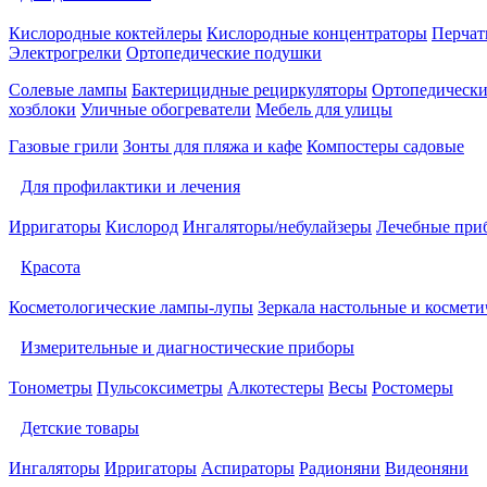
Кислородные коктейлеры
Кислородные концентраторы
Перчат
Электрогрелки
Ортопедические подушки
Солевые лампы
Бактерицидные рециркуляторы
Ортопедически
хозблоки
Уличные обогреватели
Мебель для улицы
Газовые грили
Зонты для пляжа и кафе
Компостеры садовые
Для профилактики и лечения
Ирригаторы
Кислород
Ингаляторы/небулайзеры
Лечебные при
Красота
Косметологические лампы-лупы
Зеркала настольные и космети
Измерительные и диагностические приборы
Тонометры
Пульсоксиметры
Алкотестеры
Весы
Ростомеры
Детские товары
Ингаляторы
Ирригаторы
Аспираторы
Радионяни
Видеоняни