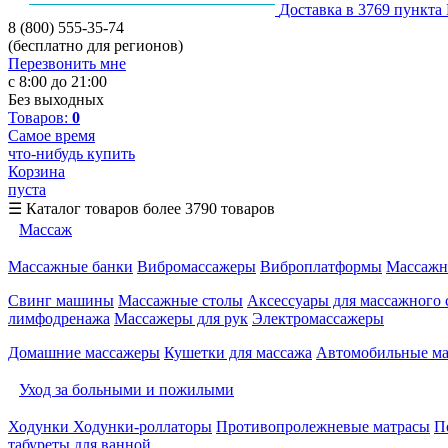
Доставка в 3769 пункта
8 (800) 555-35-74
(бесплатно для регионов)
Перезвонить мне
с 8:00 до 21:00
Без выходных
Товаров:
0
Самое время
что-нибудь купить
Корзина
пуста
☰
Каталог товаров
более 3790 товаров
Массаж
Массажные банки
Вибромассажеры
Виброплатформы
Массажн
Свинг машины
Массажные столы
Аксессуары для массажного 
лимфодренажа
Массажеры для рук
Электромассажеры
Домашние массажеры
Кушетки для массажа
Автомобильные м
Уход за больными и пожилыми
Ходунки
Ходунки-роллаторы
Противопролежневые матрасы
П
табуреты для ванной