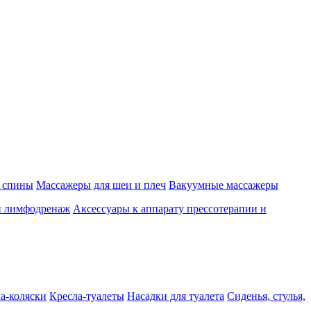
 спины
Массажеры для шеи и плеч
Вакуумные массажеры
и лимфодренаж
Аксессуары к аппарату прессотерапии и
а-коляски
Кресла-туалеты
Насадки для туалета
Сиденья, стулья,