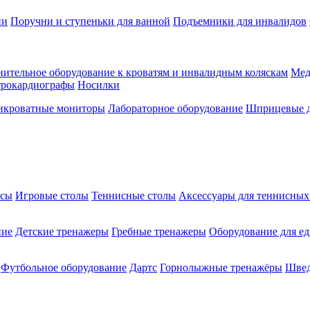
ии
Поручни и ступеньки для ванной
Подъемники для инвалидов
ительное оборудование к кроватям и инвалидным коляскам
Мед
трокардиографы
Носилки
икроватные мониторы
Лабораторное оборудование
Шприцевые д
ксы
Игровые столы
Теннисные столы
Аксессуары для теннисных
ние
Детские тренажеры
Гребные тренажеры
Оборудование для е
Футбольное оборудование
Дартс
Горнолыжные тренажёры
Швед