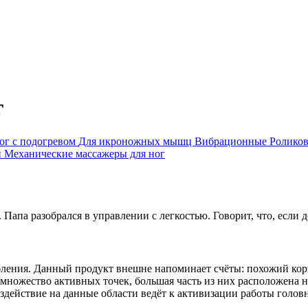
г
ог с подогревом
Для икроножных мышц
Вибрационные
Ролико
й
Механические массажеры для ног
 Папа разобрался в управлении с легкостью. Говорит, что, если 
абления. Данный продукт внешне напоминает счёты: похожий кор
 множество активных точек, большая часть из них расположена н
воздействие на данные области ведёт к активизации работы голо