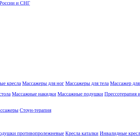
 России и СНГ
ые кресла
Массажеры для ног
Массажеры для тела
Массажер для
стола
Массажные накидки
Массажные подушки
Прессотерапия 
ассажеры
Стоун-терапия
одушки противопролежневые
Кресла каталки
Инвалидные кресл