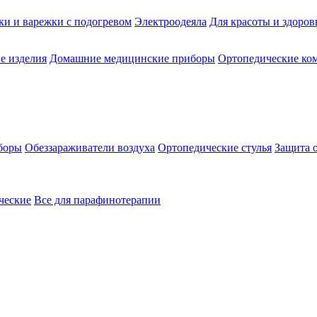
ки и варежки с подогревом
Электроодеяла
Для красоты и здоров
е изделия
Домашние медицинские приборы
Ортопедические ком
боры
Обеззараживатели воздуха
Ортопедические стулья
Защита 
ческие
Все для парафинотерапии