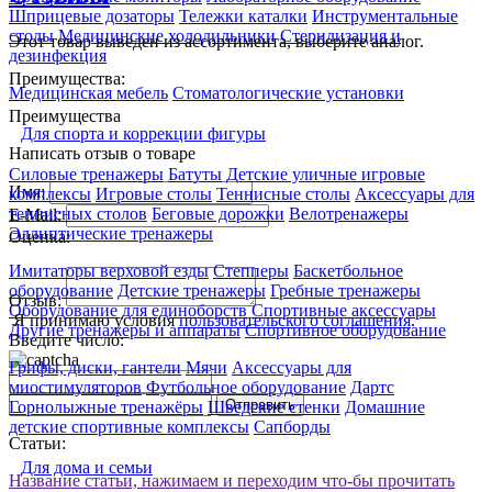
Шприцевые дозаторы
Тележки каталки
Инструментальные
столы
Медицинские холодильники
Стерилизация и
Этот товар выведен из ассортимента,
выберите аналог
.
дезинфекция
Преимущества:
Медицинская мебель
Стоматологические установки
Преимущества
Для спорта и коррекции фигуры
Написать отзыв о товаре
Силовые тренажеры
Батуты
Детские уличные игровые
Имя:
комплексы
Игровые столы
Теннисные столы
Аксессуары для
теннисных столов
Беговые дорожки
Велотренажеры
E-Mail:
Эллиптические тренажеры
Оценка:
Имитаторы верховой езды
Степперы
Баскетбольное
оборудование
Детские тренажеры
Гребные тренажеры
Отзыв:
Оборудование для единоборств
Спортивные аксессуары
Я принимаю условия
пользовательского соглашения
.
Другие тренажеры и аппараты
Спортивное оборудование
Введите число:
Грифы, диски, гантели
Мячи
Аксессуары для
миостимуляторов
Футбольное оборудование
Дартс
Отправить
Горнолыжные тренажёры
Шведские стенки
Домашние
детские спортивные комплексы
Сапборды
Статьи:
Для дома и семьи
Название статьи, нажимаем и переходим что-бы прочитать