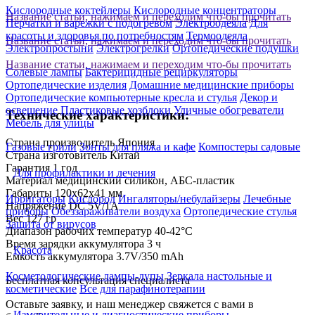
Кислородные коктейлеры
Кислородные концентраторы
Название статьи, нажимаем и переходим что-бы прочитать
Перчатки и варежки с подогревом
Электроодеяла
Для
красоты и здоровья по потребностям
Термоодеяла
Название статьи, нажимаем и переходим что-бы прочитать
Электропростыни
Электрогрелки
Ортопедические подушки
Название статьи, нажимаем и переходим что-бы прочитать
Солевые лампы
Бактерицидные рециркуляторы
Ортопедические изделия
Домашние медицинские приборы
Ортопедические компьютерные кресла и стулья
Декор и
освещение
Пластиковые хозблоки
Уличные обогреватели
Технические характеристики:
Мебель для улицы
Страна производитель
Япония
Газовые грили
Зонты для пляжа и кафе
Компостеры садовые
Страна изготовитель
Китай
Гарантия
1 год
Для профилактики и лечения
Материал
медицинский силикон, АБС-пластик
Габариты
120х62х41 мм
Ирригаторы
Кислород
Ингаляторы/небулайзеры
Лечебные
Напряжение
DC 5V/1A
приборы
Обеззараживатели воздуха
Ортопедические стулья
Вес
127 гр
Защита от вирусов
Диапазон рабочих температур
40-42°C
Время зарядки аккумулятора
3 ч
Красота
Емкость аккумулятора
3.7V/350 mAh
Косметологические лампы-лупы
Зеркала настольные и
Бесплатная консультация специалиста
косметические
Все для парафинотерапии
Оставьте заявку, и наш менеджер свяжется с вами в
Измерительные и диагностические приборы