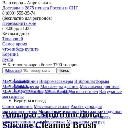
Ваш город -
Апрелевка
Доставка в 2875 пункта России и СНГ
8 (800) 555-35-74
(бесплатно для регионов)
Перезвонить мне
с 8:00 до 21:00
Без выходных
Товаров:
0
Самое время
что-нибудь купить
Корзина
пуста
☰
Каталог товаров
более 3790 товаров
Массаж
Поиск
Главная
Массажные банки
Вибромассажеры
Виброплатформы
Красота
Массажные кресла
Массажеры для ног
Массажеры для тела
Косметологические аппараты
Массажер для спины
Массажеры для шеи и плеч
Вакуумные
массажеры
Вернуться назад
Свинг машины
Массажные столы
Аксессуары для
массажного стола
Массажные накидки
Массажные подушки
Аппарат Multifunctional
Прессотерапия и лимфодренаж
Аксессуары к аппарату
прессотерапии и лимфодренажа
Массажеры для рук
Silicone Cleaning Brush
Электромассажеры