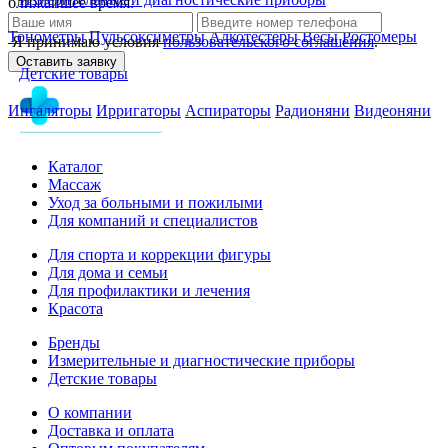
ближайшее время.
Тонометры
Пульсоксиметры
Алкотестеры
Весы
Ростомеры
Я принимаю условия
пользовательского соглашения
.
Оставить заявку
Детские товары
Ингаляторы
Ирригаторы
Аспираторы
Радионяни
Видеоняни
Каталог
Массаж
Уход за больными и пожилыми
Для компаний и специалистов
Для спорта и коррекции фигуры
Для дома и семьи
Для профилактики и лечения
Красота
Бренды
Измерительные и диагностические приборы
Детские товары
О компании
Доставка и оплата